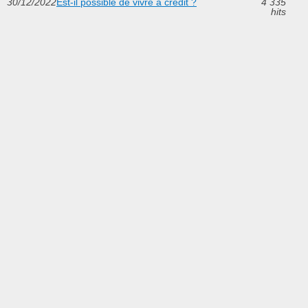
30/12/2022
Est-il possible de vivre à crédit ?
4 335
hits