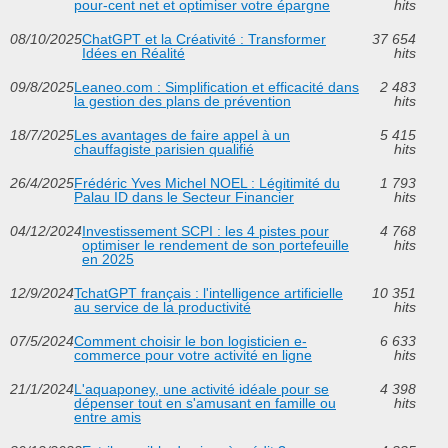
pour-cent net et optimiser votre épargne
hits
08/10/2025
ChatGPT et la Créativité : Transformer
37 654
Idées en Réalité
hits
09/8/2025
Leaneo.com : Simplification et efficacité dans
2 483
la gestion des plans de prévention
hits
18/7/2025
Les avantages de faire appel à un
5 415
chauffagiste parisien qualifié
hits
26/4/2025
Frédéric Yves Michel NOEL : Légitimité du
1 793
Palau ID dans le Secteur Financier
hits
04/12/2024
Investissement SCPI : les 4 pistes pour
4 768
optimiser le rendement de son portefeuille
hits
en 2025
12/9/2024
TchatGPT français : l'intelligence artificielle
10 351
au service de la productivité
hits
07/5/2024
Comment choisir le bon logisticien e-
6 633
commerce pour votre activité en ligne
hits
21/1/2024
L'aquaponey, une activité idéale pour se
4 398
dépenser tout en s'amusant en famille ou
hits
entre amis