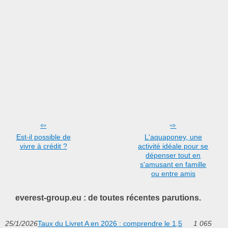
Est-il possible de
L'aquaponey, une
vivre à crédit ?
activité idéale pour se
dépenser tout en
s'amusant en famille
ou entre amis
everest-group.eu : de toutes récentes parutions.
25/1/2026
Taux du Livret A en 2026 : comprendre le 1,5
1 065