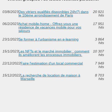
03/8/2023
Des vitriers qualifiés disponibles 24h/7j dans
20 921
le 10ème arrondissement de Paris
hits
06/2/2023
Achat mobile-home - Offrez-vous une
17 951
résidence de vacances mobile pour vos
hits
séjours
23/1/2023
Se former à l'urbanisme en e-learning
3 864
hits
15/1/2023
Les NFTs et le marché immobilier : comment
10 307
ils améliorent les processus immobiliers.
hits
22/12/2022
Faire l'estimation d'un local commercial
7 949
hits
15/12/2022
La recherche de location de maison à
8 703
Marseille
hits