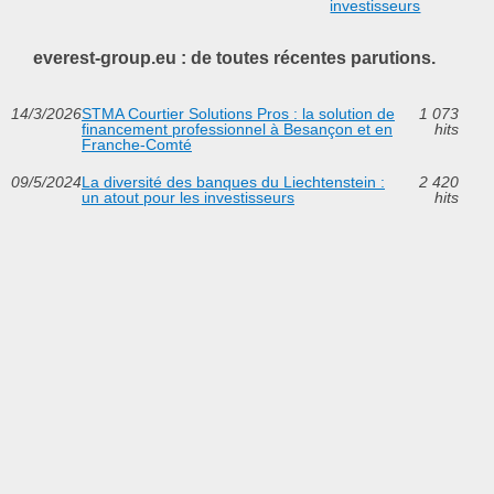
investisseurs
everest-group.eu : de toutes récentes parutions.
14/3/2026
STMA Courtier Solutions Pros : la solution de
1 073
financement professionnel à Besançon et en
hits
Franche‑Comté
09/5/2024
La diversité des banques du Liechtenstein :
2 420
un atout pour les investisseurs
hits